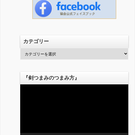
カテゴリー
カ
テ
ゴ
リ
『剣つまみのつまみ方』
ー
動
画
プ
レ
ー
ヤ
ー