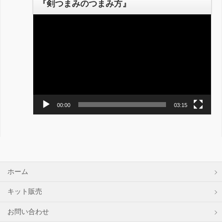
『剣つまみのつまみ方』
ー
動
画
プ
レ
ー
ヤ
ー
00:00
03:15
ホーム
キット販売
お問い合わせ