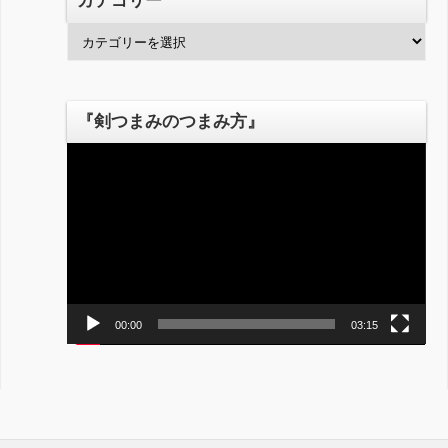
カテゴリー
カ
テ
ゴ
リ
『剣つまみのつまみ方』
ー
動
画
プ
レ
ー
ヤ
ー
00:00
03:15