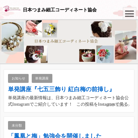
日本つまみ細工コーディネート協会
お知らせ
単発講座
単発講座『七五三飾り 紅白梅の前挿し』
単発講座の最新情報は、日本つまみ細工コーディネート協会公
式Instagramでご紹介しています！ この投稿をInstagramで見る
続きを読む
日本つまみ細工コーディネート協会(@japan_tsumami_zaiku)が
シェアした投稿
未分類
「鳳凰と梅」勉強会を開催しました