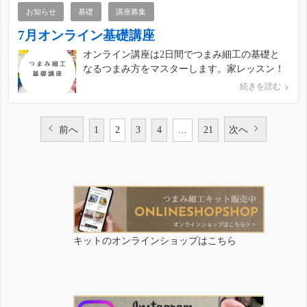
です。 オンライン講座で一緒に作ってみません
お知らせ
基礎
講座募集
か？ ■オンライン講 […]
7月オンライン基礎講座
オンライン講座は2日間でつまみ細工の基礎と
なるつまみ方をマスターします。家レッスン！
zoomを使い一緒につまみ細工を楽しみましょ
続きを読む
う。 《基礎》■対象 ・つまみ細工のつまみ方基
礎から学びたい方・認定講座の受講を考えてい
らっしゃる方 ■内容 ボンドで作るつまみ細工 カ
前へ
1
2
3
4
…
21
次へ
リキュラムB1- […]
投
稿
の
キットのオンラインショップはこちら
ペ
ー
ジ