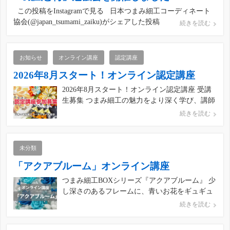
この投稿をInstagramで見る 日本つまみ細工コーディネート
協会(@japan_tsumami_zaiku)がシェアした投稿
続きを読む
お知らせ
オンライン講座
認定講座
2026年8月スタート！オンライン認定講座
2026年8月スタート！オンライン認定講座 受講
生募集 つまみ細工の魅力をより深く学び、講師
として活動できる技術を身につけませんか？ こ
続きを読む
の講座は、「ボンドで作るつまみ細工」カリキ
ュラムB5〜B13（全9作品）を通して、 土台の
作り方・のせ方・組み上げ方・仕上げ方まで
未分類
を、 生徒さん […]
「アクアブルーム」オンライン講座
つまみ細工BOXシリーズ『アクアブルーム』 少
し深さのあるフレームに、青いお花をギュギュ
っと詰めたインテリア作品 さわやかな色合いが
続きを読む
これからの季節にぴったりのこちらは、このま
ま飾るのはもちろん、プレゼントにもおすすめ