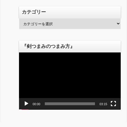
カテゴリー
カ
テ
ゴ
リ
『剣つまみのつまみ方』
ー
動
画
プ
レ
ー
ヤ
ー
00:00
03:15