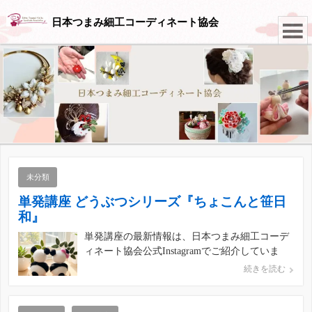
日本つまみ細工コーディネート協会
未分類
単発講座 どうぶつシリーズ『ちょこんと笹日
和』
単発講座の最新情報は、日本つまみ細工コーデ
ィネート協会公式Instagramでご紹介していま
す！ この投稿をInstagramで見る 日本つまみ
続きを読む
細工コーディネート協会(@japan_tsumami_zaiku)
がシェアした投稿