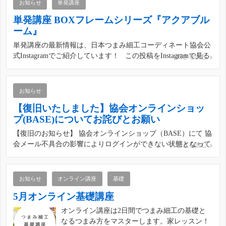
お知らせ
単発講座
単発講座 BOXフレームシリーズ『アクアブル
ーム』
単発講座の最新情報は、日本つまみ細工コーディネート協会公
式Instagramでご紹介しています！ この投稿をInstagramで見る
続きを読む
日本つまみ細工コーディネート協会(@japan_tsumami_zaiku)が
シェアした投稿
お知らせ
【復旧いたしました】協会オンラインショッ
プ(BASE)についてお詫びとお願い
【復旧のお知らせ】 協会オンラインショップ（BASE）にて 協
会メール不具合の影響によりログインができない状態となって
続きを読む
いましたが、 このたび復旧いたしましたことをご報告申し上
げます。 お客様には大変ご迷惑をおかけしましたこと 誠に申
し訳ございません。 今後とも協会オンラインショッ […]
お知らせ
オンライン講座
基礎
5月オンライン基礎講座
オンライン講座は2日間でつまみ細工の基礎と
なるつまみ方をマスターします。家レッスン！