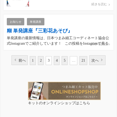
zoomを使い一緒につまみ細工を楽しみましょ
続きを読む
う。 《基礎》■対象・つまみ細工のつまみ方基
礎から学びたい方・認定講座の受講を考えてい
らっしゃる方 ■内容ボンドで作るつまみ細工 カ
お知らせ
単発講座
リキュラムB1-B4 […]
糊 単発講座『三彩花あそび』
単発講座の最新情報は、日本つまみ細工コーディネート協会公
式Instagramでご紹介しています！ この投稿をInstagramで見る
続きを読む
日本つまみ細工コーディネート協会(@japan_tsumami_zaiku)が
シェアした投稿
前へ
1
2
3
4
5
…
21
次へ
投
稿
の
キットのオンラインショップはこちら
ペ
ー